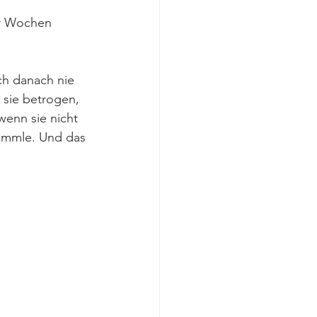
er Wochen 
ch danach nie 
 sie betrogen, 
wenn sie nicht 
ummle. Und das 