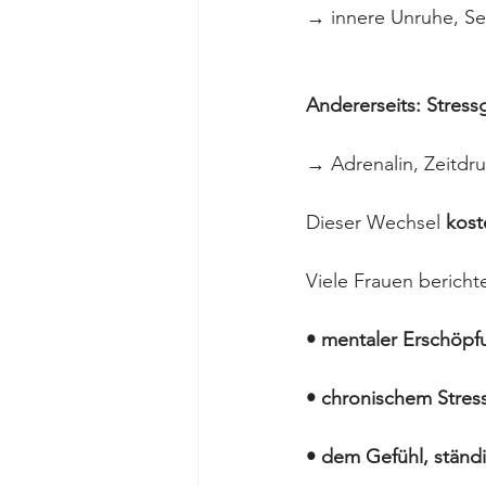
→ innere Unruhe, Sel
Andererseits: Stres
→ Adrenalin, Zeitdr
Dieser Wechsel 
kost
Viele Frauen bericht
• mentaler Erschöpf
• chronischem Stres
• dem Gefühl, ständi