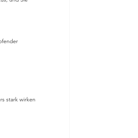
pfender 
s stark wirken 