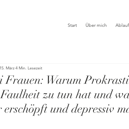
Start
Über mich
Ablauf
15. März
4 Min. Lesezeit
 Frauen: Warum Prokrasti
t Faulheit zu tun hat und w
 erschöpft und depressiv m
nen bewertet.