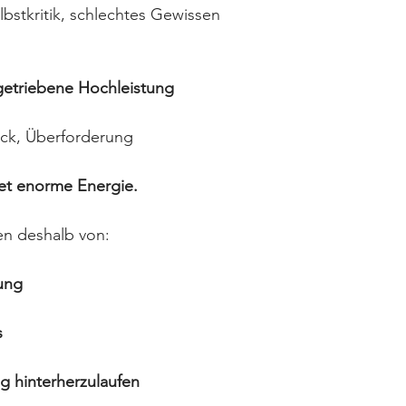
bstkritik, schlechtes Gewissen
sgetriebene Hochleistung
uck, Überforderung
et enorme Energie. 
en deshalb von:
ung
s
g hinterherzulaufen