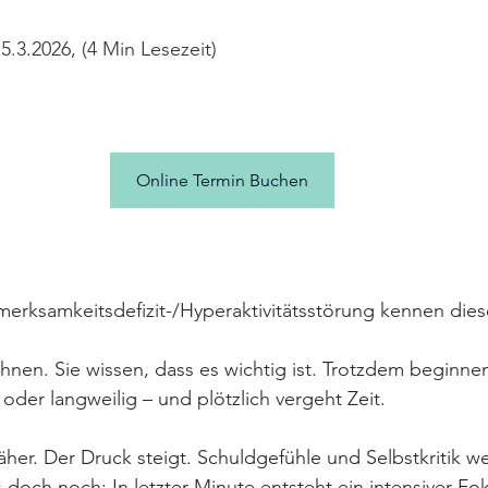
5.3.2026, (4 Min Lesezeit)
Online Termin Buchen
merksamkeitsdefizit-/Hyperaktivitätsstörung kennen die
 Ihnen. Sie wissen, dass es wichtig ist. Trotzdem beginnen
oder langweilig – und plötzlich vergeht Zeit.
äher. Der Druck steigt. Schuldgefühle und Selbstkritik we
 doch noch: In letzter Minute entsteht ein intensiver Fok