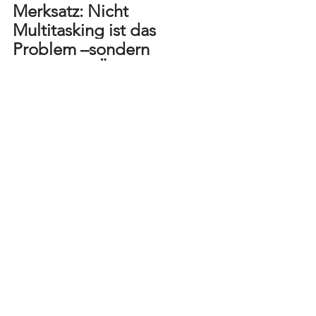
Merksatz: Nicht 
Multitasking ist das 
Problem –sondern 
dauerhafte Überforderung 
und Erschöpfung
!!!
Online Termin buchen