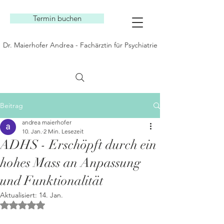
Termin buchen
Dr. Maierhofer Andrea - Fachärztin für Psychiatrie
Beitrag
andrea maierhofer
10. Jan.
2 Min. Lesezeit
ADHS - Erschöpft durch ein
hohes Mass an Anpassung
und Funktionalität
Aktualisiert:
14. Jan.
Mit NaN von 5 Sternen bewertet.