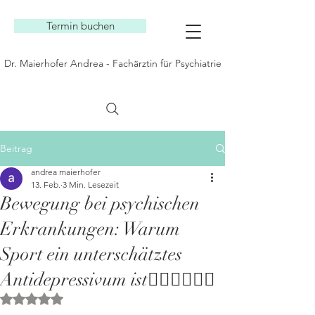
Termin buchen
Dr. Maierhofer Andrea - Fachärztin für Psychiatrie
Beitrag
andrea maierhofer
13. Feb.
3 Min. Lesezeit
Bewegung bei psychischen
Erkrankungen: Warum
Sport ein unterschätztes
Antidepressivum ist🚴‍♀️🚴‍♀️🚴‍♀️
Mit NaN von 5 Sternen bewertet.