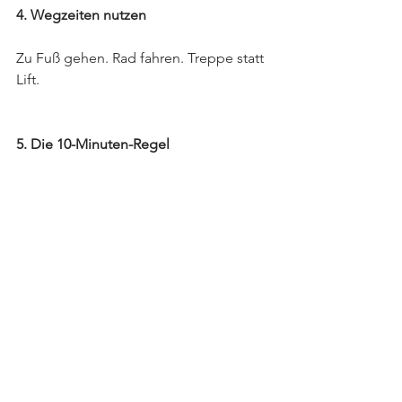
4. Wegzeiten nutzen
Zu Fuß gehen. Rad fahren. Treppe statt 
Lift.
5. Die 10-Minuten-Regel
„Ich beginne nur für 10 Minuten.“
In 80 % der Fälle machen Sie weiter.
Wie bleibt Bewegung langfristig ein 
fester Bestandteil?
Motivation ist nicht entscheidend. 