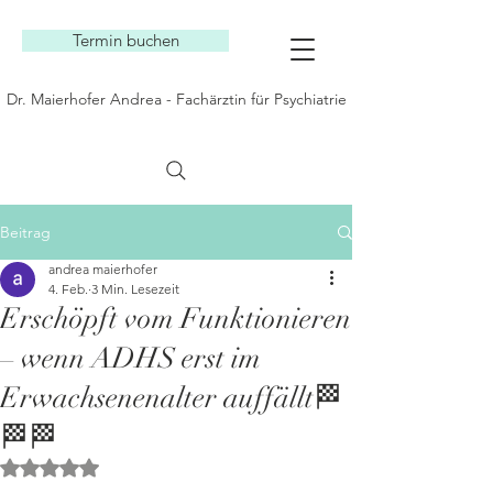
Termin buchen
Dr. Maierhofer Andrea - Fachärztin für Psychiatrie
Beitrag
andrea maierhofer
4. Feb.
3 Min. Lesezeit
Erschöpft vom Funktionieren
– wenn ADHS erst im
Erwachsenenalter auffällt🏁
🏁🏁
Mit NaN von 5 Sternen bewertet.