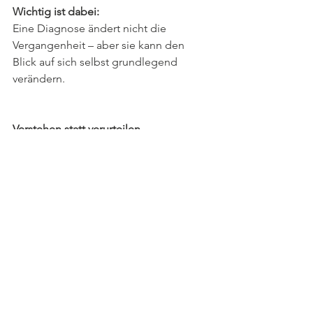
Wichtig ist dabei: 
Eine Diagnose ändert nicht die 
Vergangenheit – aber sie kann den 
Blick auf sich selbst grundlegend 
verändern.
Verstehen statt verurteilen
ADHS hat nichts mit Faulheit, 
mangelnder Intelligenz oder fehlender 
Disziplin zu tun. 
Es handelt sich um eine 
neurobiologische Besonderheit, die 
Herausforderungen mit sich bringt – 
aber auch Ressourcen.