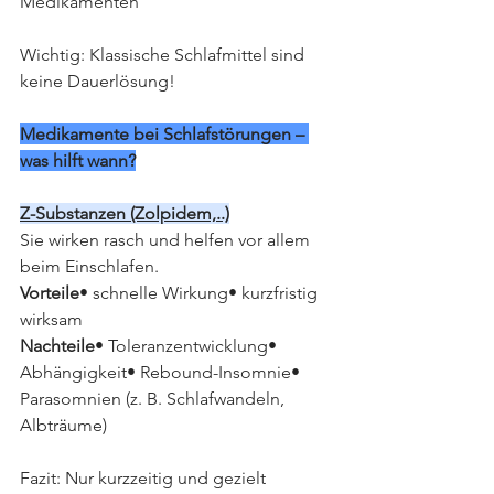
Medikamenten
Wichtig: Klassische Schlafmittel sind 
keine Dauerlösung!
Medikamente bei Schlafstörungen – 
was hilft wann?
Z-Substanzen (Zolpidem,..)
Sie wirken rasch und helfen vor allem 
beim Einschlafen.
Vorteile
• schnelle Wirkung• kurzfristig 
wirksam
Nachteile
• Toleranzentwicklung• 
Abhängigkeit• Rebound-Insomnie• 
Parasomnien (z. B. Schlafwandeln, 
Albträume)
Fazit: Nur kurzzeitig und gezielt 