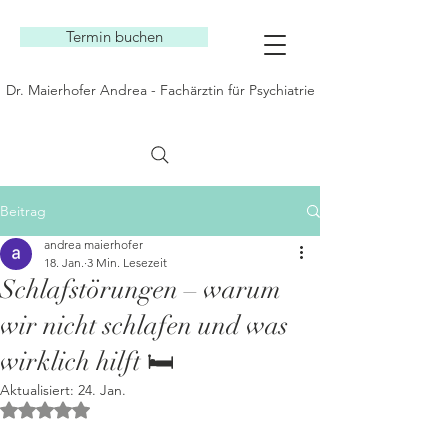
Termin buchen
Dr. Maierhofer Andrea - Fachärztin für Psychiatrie
Beitrag
andrea maierhofer
18. Jan.
3 Min. Lesezeit
Schlafstörungen – warum
wir nicht schlafen und was
wirklich hilft 🛏️
Aktualisiert:
24. Jan.
Mit NaN von 5 Sternen bewertet.