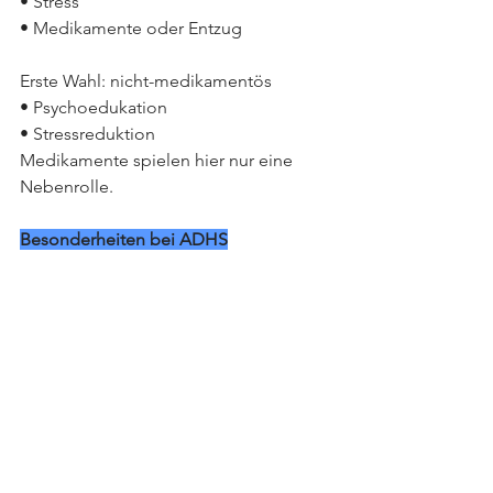
• Stress
• Medikamente oder Entzug
Erste Wahl: nicht-medikamentös
• Psychoedukation
• Stressreduktion
Medikamente spielen hier nur eine 
Nebenrolle.
Besonderheiten bei ADHS
• Melatonin oft sehr effektiv
• richtiges Timing von Stimulanzien 
entscheidend
• regelmäßiger Schlafrhythmus und 
Lichtsteuerung wichtig
Die wichtigsten Kernaussagen