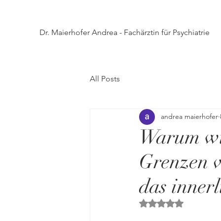
Dr. Maierhofer Andrea - Fachärztin für Psychiatrie
All Posts
andrea maierhofer
Warum wir
Grenzen v
das inner
Mit NaN von 5 Ster