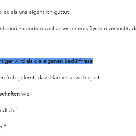
ller, als uns eigentlich guttut
ach sind – sondern weil unser inneres System versucht, d
iger wird als die eigenen Bedürfnisse
 früh gelernt, dass Harmonie wichtig ist. 
schaften
 wie:
ndlich.“
r.“