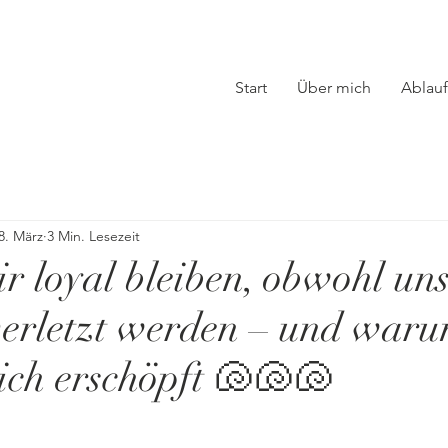
Start
Über mich
Ablauf
8. März
3 Min. Lesezeit
 loyal bleiben, obwohl uns
erletzt werden – und waru
lich erschöpft 🐚🐚🐚
nen bewertet.