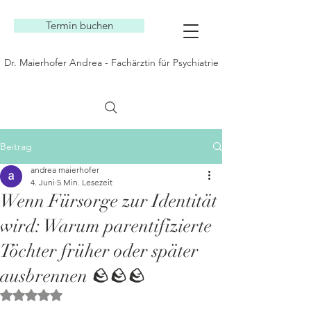
Termin buchen
Dr. Maierhofer Andrea - Fachärztin für Psychiatrie
Beitrag
andrea maierhofer
4. Juni
5 Min. Lesezeit
Wenn Fürsorge zur Identität
wird: Warum parentifizierte
Töchter früher oder später
ausbrennen 🪨🪨🪨
Mit NaN von 5 Sternen bewertet.