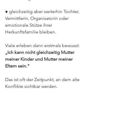
● gleichzeitig aber weiterhin Tochter, 
Vermittlerin, Organisatorin oder 
emotionale Stütze ihrer 
Herkunftsfamilie bleiben.
Viele erleben dann erstmals bewusst: 
„Ich kann nicht gleichzeitig Mutter 
meiner Kinder und Mutter meiner 
Eltern sein.“
Das ist oft der Zeitpunkt, an dem alte 
Konflikte sichtbar werden.
Gibt es einen Ausweg für die 
parentifizierte Tochter?
Ja. Der wichtigste Schritt ist häufig die 