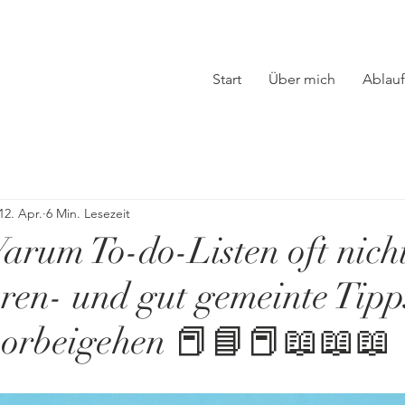
Start
Über mich
Ablauf
12. Apr.
6 Min. Lesezeit
um To-do-Listen oft nich
eren- und gut gemeinte Tip
vorbeigehen 📕📘📕📖📖📖
nen bewertet.