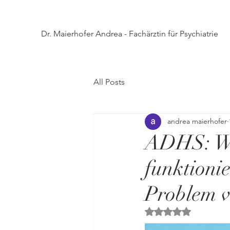
Dr. Maierhofer Andrea - Fachärztin für Psychiatrie
All Posts
andrea maierhofer
ADHS: War
funktioni
Problem 
Mit NaN von 5 Ster