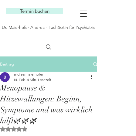
Termin buchen
Dr. Maierhofer Andrea - Fachärztin für Psychiatrie
Beitrag
andrea maierhofer
14. Feb.
4 Min. Lesezeit
Menopause &
Hitzewallungen: Beginn,
Symptome und was wirklich
hilft🌿🌿🌿
Mit NaN von 5 Sternen bewertet.